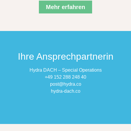
Mehr erfahren
Ihre Ansprech­partnerin
Hydra DACH – Special Operations
+49 152 288 248 40
post@hydra.co
hydra-dach.co